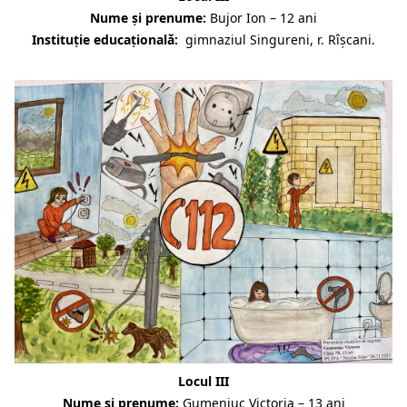
Nume și prenume:
Bujor Ion – 12 ani
Instituție educațională:
gimnaziul Singureni, r. Rîșcani.
Locul III
Nume și prenume:
Gumeniuc Victoria – 13 ani